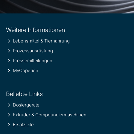
Site
Weitere Informationen
information
Lebensmittel & Tiernahrung
Prozessausrüstung
Pressemitteilungen
MyCoperion
Beliebte Links
Dosiergeräte
Extruder & Compoundiermaschinen
Ersatzteile