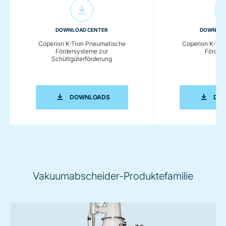
DOWNLOAD CENTER
DOWNLOA
Coperion K-Tron Pneumatische
Coperion K-Tro
Fördersysteme zur
Förder
Schüttgüterförderung
COPERION K-TRON PNEUMATISCHE 
DOWNLOADS
DO
Vakuumabscheider-Produktefamilie