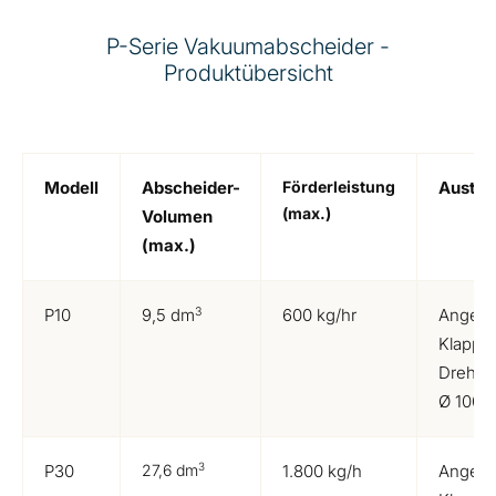
P-Serie Vakuumabscheider -
Produktübersicht
Modell
Abscheider-
Förderleistung
Austra
(max.)
Volumen
(max.)
3
P10
9,5 dm
600 kg/hr
Angetr
Klappe
Drehkla
Ø 100, 
3
P30
27,6 dm
1.800 kg/h
Angetr