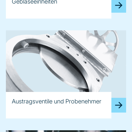
Gebläseeinheiten
Austragsventile und Probenehmer