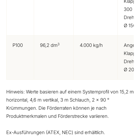
Klappe,
300 m
Drehkla
Ø 150 
3
P100
96,2 dm
4.000 kg/h
Angetr
Klappe
Drehkla
Ø 200
Hinweis: Werte basieren auf einem Systemprofil von 15,2 m
horizontal, 4,6 m vertikal, 3 m Schlauch, 2 x 90 °
Krümmungen. Die Förderraten können je nach
Produktmerkmalen und Förderstrecke variieren.
Ex-Ausführungen (ATEX, NEC) sind erhältlich.