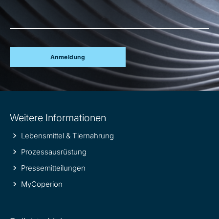
Anmeldung
Site
Weitere Informationen
information
Lebensmittel & Tiernahrung
Prozessausrüstung
Pressemitteilungen
MyCoperion