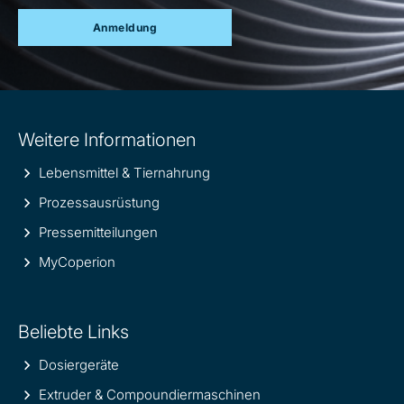
Anmeldung
Site
Weitere Informationen
information
Lebensmittel & Tiernahrung
Prozessausrüstung
Pressemitteilungen
MyCoperion
Beliebte Links
Dosiergeräte
Extruder & Compoundiermaschinen