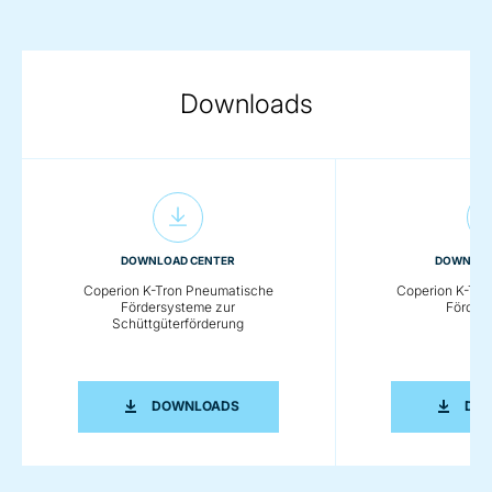
Downloads
DOWNLOAD CENTER
DOWNLOA
Coperion K-Tron Pneumatische
Coperion K-Tro
Fördersysteme zur
Förder
Schüttgüterförderung
COPERION K-TRON PNEUMATISCHE 
DOWNLOADS
DO