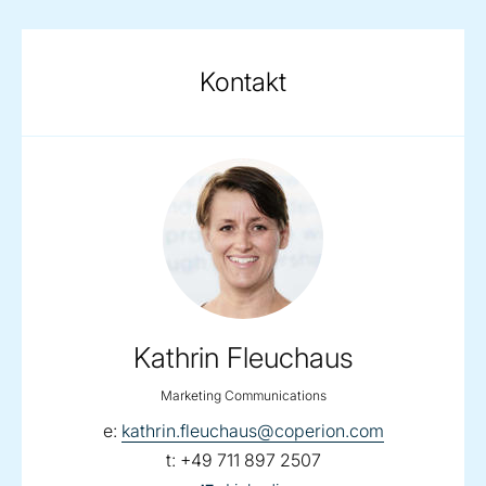
Kontakt
Kathrin Fleuchaus
Marketing Communications
email:
e:
kathrin.fleuchaus@coperion.com
telephone:
t:
+49 711 897 2507