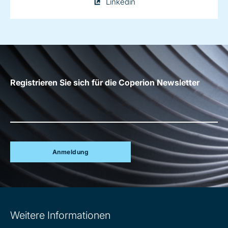
Kathrin
Linkedin
Fleuchaus
on
Registrieren Sie sich für die Coperion Newsletter
Anmeldung
Site
Weitere Informationen
information