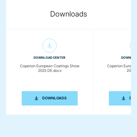
Downloads
DOWNLOAD CENTER
DOWNLOA
Coperion European Coatings Show
Coperion Europe
2025 DE.docx
2025 
COPERION EUROPEAN COATINGS SHO
DOWNLOADS
DO