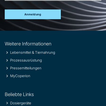
Anmeldung
Site
Weitere Informationen
information
Lebensmittel & Tiernahrung
Prozessausrüstung
Pressemitteilungen
MyCoperion
Beliebte Links
Dosiergeräte