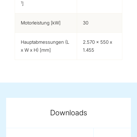
1
]
Motorleistung [kW]
30
Hauptabmessungen (L
2.570 x 550 x
x W x H) [mm]
1.455
Downloads