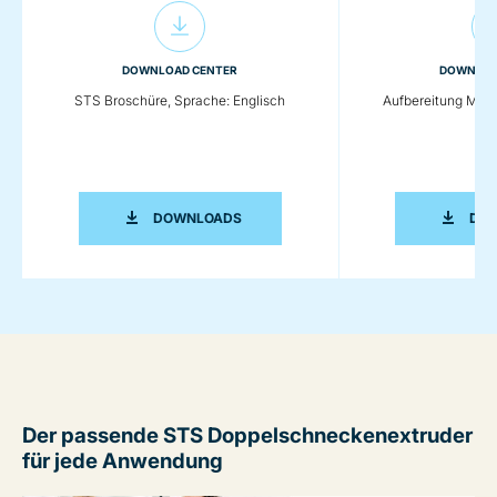
DOWNLOAD CENTER
DOWNLOA
STS Broschüre, Sprache: Englisch
Aufbereitung Mast
STS BROSCHÜRE, SPRACHE: ENGLISC
DOWNLOADS
DO
Der passende STS Doppelschneckenextruder
für jede Anwendung