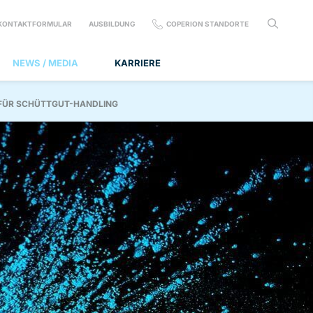
KONTAKTFORMULAR
AUSBILDUNG
COPERION STANDORTE
NEWS / MEDIA
KARRIERE
R FÜR SCHÜTTGUT-HANDLING