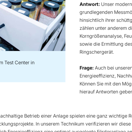
Antwort:
Unser modern a
grundlegenden Messmögl
hinsichtlich ihrer schü
zählen unter anderem di
Korngrößenanalyse, Feu
sowie die Ermittlung de
Ringschergerät.
m Test Center in
Frage:
Auch bei unsere
Energieeffizienz, Nachha
Können Sie mit den Mög
hierauf Antworten gebe
chhaltige Betrieb einer Anlage spielen eine ganz wichtige Ro
cklungsprojekte. In unserem Technikum verifizieren wir diese
lich Energieeffizienz eine optimal ausgelegte Förderanlage a