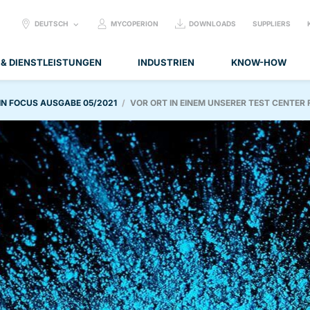
SELECT
DEUTSCH
MYCOPERION
DOWNLOADS
SUPPLIERS
LANGUAGE:
 & DIENSTLEISTUNGEN
INDUSTRIEN
KNOW-HOW
IN FOCUS AUSGABE 05/2021
VOR ORT IN EINEM UNSERER TEST CENTE