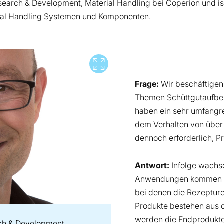
Research & Development, Material Handling bei Coperion und i
rial Handling Systemen und Komponenten.
Vollbild
Frage:
Wir beschäftigen 
Themen Schüttgutaufbe
haben ein sehr umfangr
dem Verhalten von über 
dennoch erforderlich, 
Antwort:
Infolge wachs
Anwendungen kommen fas
bei denen die Rezeptur
Produkte bestehen aus d
werden die Endprodukte
rch & Development,