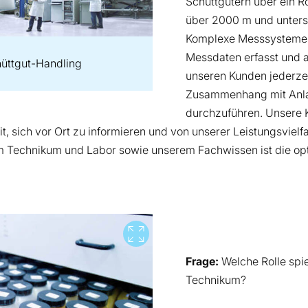
Schüttgütern über ein R
über 2000 m und unters
Komplexe Messsysteme s
Messdaten erfasst und a
chüttgut-Handling
unseren Kunden jederzei
Zusammenhang mit Anla
durchzuführen. Unsere 
t, sich vor Ort zu informieren und von unserer Leistungsviel
m Technikum und Labor sowie unserem Fachwissen ist die op
Vollbild
Frage:
Welche Rolle spi
Technikum?