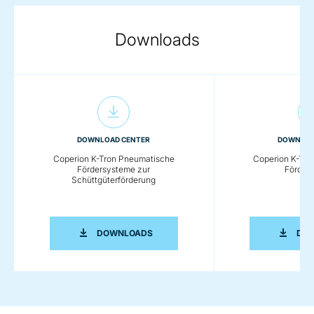
Downloads
DOWNLOAD CENTER
DOWNLOA
Coperion K-Tron Pneumatische
Coperion K-Tro
Fördersysteme zur
Förder
Schüttgüterförderung
COPERION K-TRON PNEUMATISCHE 
DOWNLOADS
DO