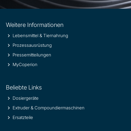
Site
Weitere Informationen
information
Lebensmittel & Tiernahrung
Prozessausrüstung
Pressemitteilungen
MyCoperion
Beliebte Links
Dosiergeräte
Extruder & Compoundiermaschinen
Ersatzteile