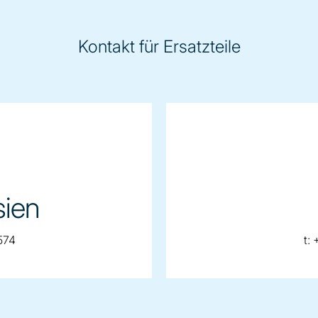
Kontakt für Ersatzteile
sien
t
574
t: