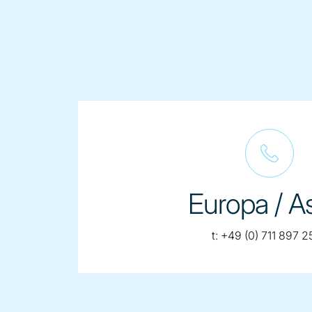
Europa / A
telephone:
t:
+49 (0) 711 897 2