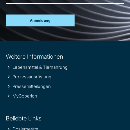
Anmeldung
Site
Weitere Informationen
information
Lebensmittel & Tiernahrung
Prozessausrüstung
Pressemitteilungen
MyCoperion
Beliebte Links
Dosiergeräte