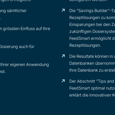
ung sämtlicher
Die "Savings Builder"-T
.
Rezeptlösungen zu komb
Einsparungen bei den Zu
n grössten Einfluss auf Ihre
zukünftigen Dosiersyst
FeedSmart ermöglicht d
Rezeptlösungen.
Dosierung auch für
Die Resultate können i
Datenbanken übernomme
e Ihrer eigenen Anwendung
Ihre Datenbank zu erstel
est.
Der Abschnitt "Tips and
FeedSmart optimal nutze
erklärt die innovativen 