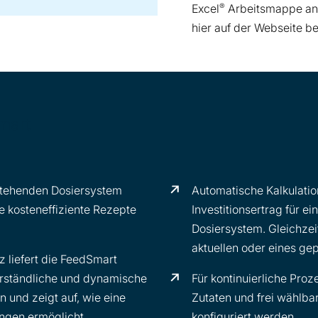
®
Excel
Arbeitsmappe an 
hier auf der Webseite be
mart
estehenden Dosiersystem
Automatische Kalkulati
e kosteneffiziente Rezepte
Investitionsertrag für e
Dosiersystem. Gleichzei
aktuellen oder eines ge
 liefert die FeedSmart
verständliche und dynamische
Für kontinuierliche Proz
 und zeigt auf, wie eine
Zutaten und frei wählb
ngen ermöglicht.
konfiguriert werden.