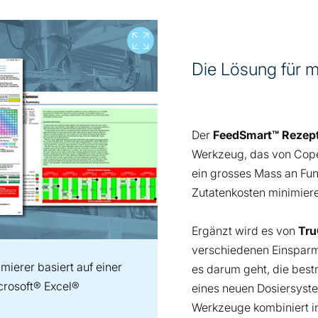
Vollbild
Die Lösung für 
Der
FeedSmart™ Rezept
Werkzeug, das von Coper
ein grosses Mass an Funkt
Zutatenkosten minimier
Ergänzt wird es von
Tru
verschiedenen Einsparmö
ierer basiert auf einer
es darum geht, die best
crosoft® Excel®
eines neuen Dosiersyste
Werkzeuge kombiniert i