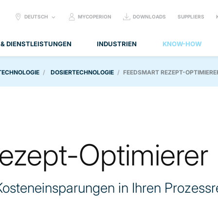
SELECT
DEUTSCH
MYCOPERION
DOWNLOADS
SUPPLIERS
LANGUAGE:
 & DIENSTLEISTUNGEN
INDUSTRIEN
KNOW-HOW
TECHNOLOGIE
DOSIERTECHNOLOGIE
FEEDSMART REZEPT-OPTIMIERE
ezept-Optimierer
osteneinsparungen in Ihren Prozess