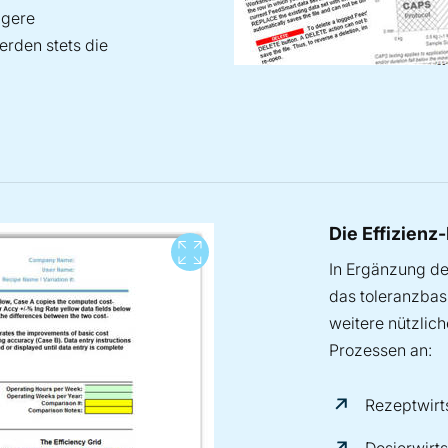
igere
rden stets die
Die Effizienz-
View full screen
In Ergänzung de
das toleranzbas
weitere nützlich
Prozessen an:
Rezeptwirts
Dosierwirts