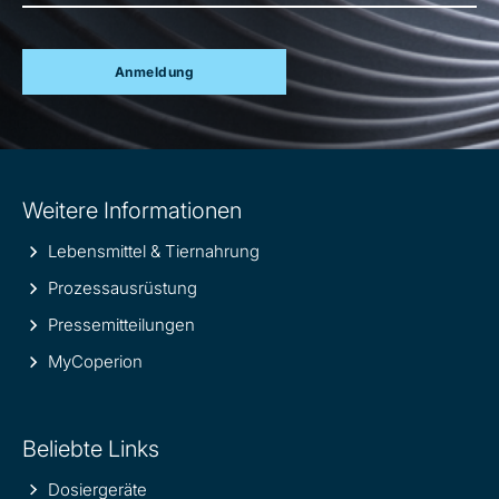
Anmeldung
Site
Weitere Informationen
information
Lebensmittel & Tiernahrung
Prozessausrüstung
Pressemitteilungen
MyCoperion
Beliebte Links
Dosiergeräte