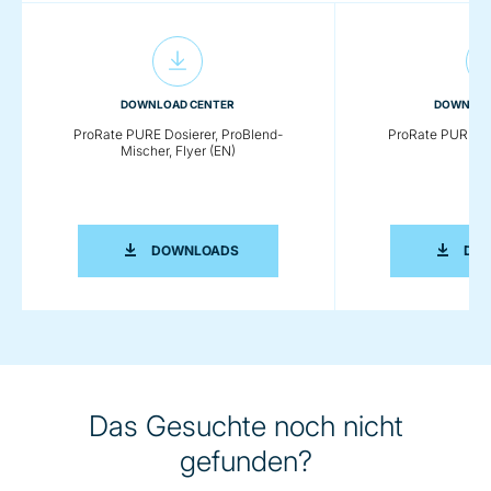
DOWNLOAD CENTER
DOWNLOA
ProRate PURE Dosierer, ProBlend-
ProRate PURE Mis
Mischer, Flyer (EN)
PRORATE PURE DOSIERER, PROBLEND-
DOWNLOADS
DO
Das Gesuchte noch nicht
gefunden?