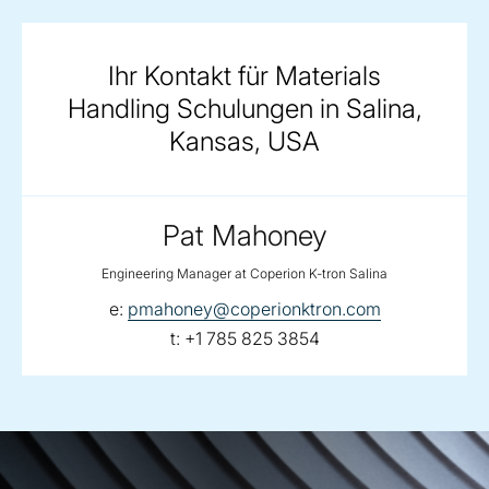
Ihr Kontakt für Materials
Handling Schulungen in Salina,
Kansas, USA
Pat Mahoney
Engineering Manager at Coperion K-tron Salina
email:
e:
pmahoney@coperionktron.com
telephone:
t:
+1 785 825 3854