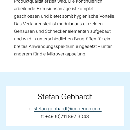
Produktqualität erzielt wird. Die kontinuierlich
arbeitende Extrusionsanlage ist komplett
geschlossen und bietet somit hygienische Vorteile.
Das Verfahrensteil ist modular aus einzelnen
Gehäusen und Schneckenelementen aufgebaut
und wird in unterschiedlichen Baugrößen für ein
breites Anwendungsspektrum eingesetzt – unter
anderem für die Mikroverkapselung.
Stefan Gebhardt
email:
e:
stefan.gebhardt@coperion.com
telephone:
t:
+49 (0)711 897 3048