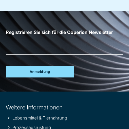
Registrieren Sie sich für die Coperion Newsletter
Anmeldung
Site
Weitere Informationen
information
Lebensmittel & Tiernahrung
Prozessausrüstung