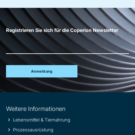
Registrieren Sie sich für die Coperion Newsletter
Anmeldung
Site
Weitere Informationen
information
Lebensmittel & Tiernahrung
Prozessausrüstung