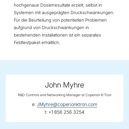
hochgenaue Dosierresultate erzielt, selbst in
Systemen mit ausgeprägten Druckschwankungen.
Für die Beurteilung von potentiellen Problemen
aufgrund von Druckschwankungen in
bestehenden Installationen ist ein separates
Feldtestpaket erhältlich.
John Myhre
R&D Controls and Networking Manager at Coperion K-Tron
email:
e:
JMyhre@coperionktron.com
telephone:
t:
+1 856 256 3254