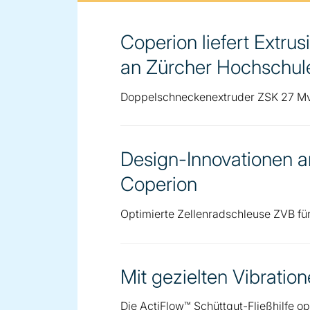
Coperion liefert Extru
an Zürcher Hochschul
Doppelschneckenextruder ZSK 27 Mv 
Design-Innovationen a
Coperion
Optimierte Zellenradschleuse ZVB fü
Mit gezielten Vibratio
Die ActiFlow™ Schüttgut-Fließhilfe o