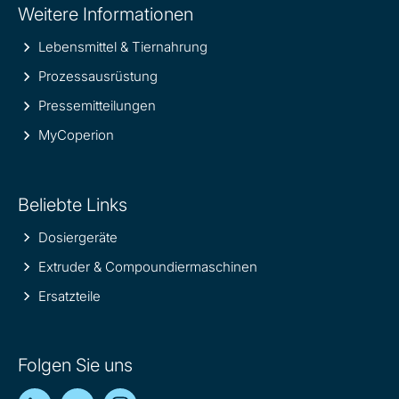
Weitere Informationen
information
Lebensmittel & Tiernahrung
Prozessausrüstung
Pressemitteilungen
MyCoperion
Beliebte Links
Dosiergeräte
Extruder & Compoundiermaschinen
Ersatzteile
Folgen Sie uns
LinkedIn
YouTube
Instagram