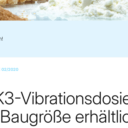
n!
 02/2020
K3-Vibrationsdosi
r Baugröße erhältli