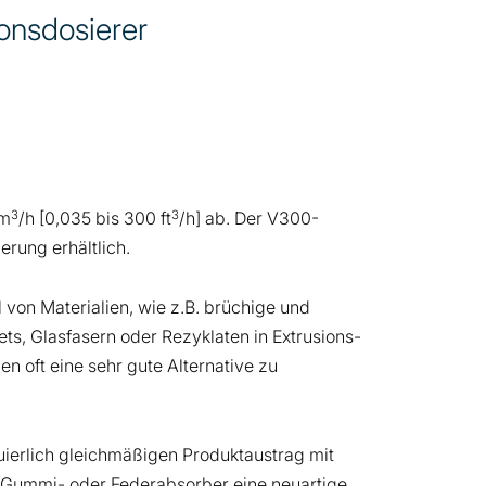
onsdosierer
3
3
dm
/h [0,035 bis 300 ft
/h] ab. Der V300-
erung erhältlich.
 von Materialien, wie z.B. brüchige und
ts, Glasfasern oder Rezyklaten in Extrusions-
n oft eine sehr gute Alternative zu
uierlich gleichmäßigen Produktaustrag mit
n Gummi- oder Federabsorber eine neuartige