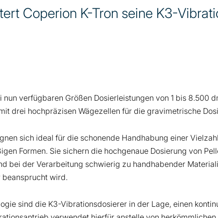
ert Coperion K-Tron seine K3-Vibrati
i nun verfügbaren Größen Dosierleistungen von 1 bis 8.500 
 mit drei hochpräzisen Wägezellen für die gravimetrische Dosi
ignen sich ideal für die schonende Handhabung einer Vielzahl
igen Formen. Sie sichern die hochgenaue Dosierung von Pelle
nd bei der Verarbeitung schwierig zu handhabender Materialie
 beansprucht wird.
gie sind die K3-Vibrationsdosierer in der Lage, einen kontin
brationsantrieb verwendet hierfür anstelle von herkömmliche