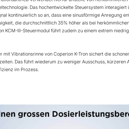
eltechnologie. Das hochentwickelte Steuersystem interagiert 
gnal kontinuierlich so an, dass eine sinusförmige Anregung en
igkeit, die durchschnittlich 35% höher als bei herkömmlichen
ron KCM-III-Steuermodul führt zudem zu einem extrem niedri
rer mit Vibrationsrinne von Coperion K-Tron sichert die scho
zeiten. Das führt wiederum zu weniger Ausschuss, kürzeren A
fizienz im Prozess.