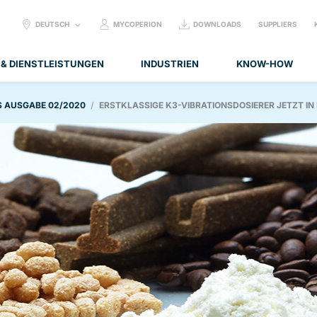
SELECT
DEUTSCH
MYCOPERION
DOWNLOADS
SUPPLIERS
LANGUAGE:
 & DIENSTLEISTUNGEN
INDUSTRIEN
KNOW-HOW
S AUSGABE 02/2020
ERSTKLASSIGE K3-VIBRATIONSDOSIERER JETZT IN