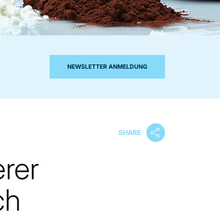
NEWSLETTER ANMELDUNG
SHARE
erer
ch