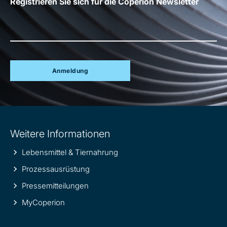
Registrieren Sie sich für die Coperion Newsletter
Anmeldung
Site
Weitere Informationen
information
Lebensmittel & Tiernahrung
Prozessausrüstung
Pressemitteilungen
MyCoperion