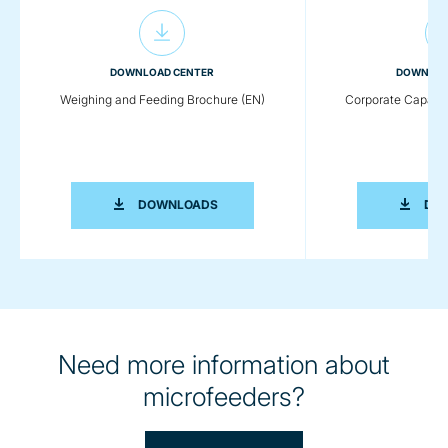
DOWNLOAD CENTER
DOWNLOA
Weighing and Feeding Brochure (EN)
Corporate Capabil
WEIGHING AND FEEDING BROCHURE (E
DOWNLOADS
DO
Need more information about
microfeeders?