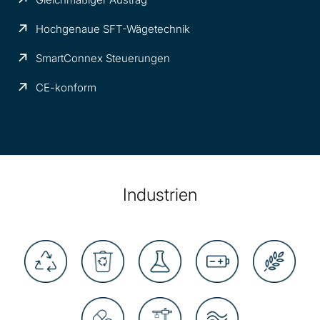
Hochgenaue SFT-Wägetechnik
SmartConnex Steuerungen
CE-konform
Industrien