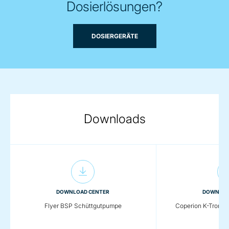
Dosierlösungen?
DOSIERGERÄTE
Downloads
DOWNLOAD CENTER
DOWNLOA
Flyer BSP Schüttgutpumpe
Coperion K-Tron Ü