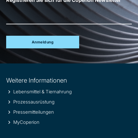
Registrieren Sie sich für die Coperion Newsletter
Anmeldung
Site
Weitere Informationen
information
Lebensmittel & Tiernahrung
Prozessausrüstung
Pressemitteilungen
MyCoperion