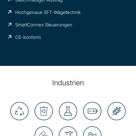
Hochgenaue SFT-Wägetechnik
SmartConnex Steuerungen
CE-konform
Industrien