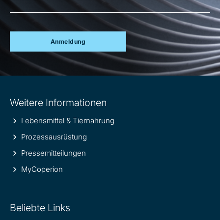
Anmeldung
Site
Weitere Informationen
information
Lebensmittel & Tiernahrung
Prozessausrüstung
Pressemitteilungen
MyCoperion
Beliebte Links