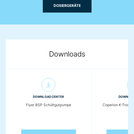
DOSIERGERÄTE
Downloads
DOWNLOAD CENTER
DOWNLOA
Flyer BSP Schüttgutpumpe
Coperion K-Tron Ü