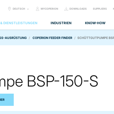
SELECT
DEUTSCH
MYCOPERION
DOWNLOADS
SUPPLIERS
LANGUAGE:
 & DIENSTLEISTUNGEN
INDUSTRIEN
KNOW-HOW
SS-AUSRÜSTUNG
COPERION FEEDER FINDER
SCHÜTTGUTPUMPE BSP
mpe BSP-150-S
IER