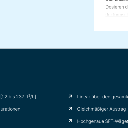
Dosieren d
der formsc
fließende 
Genauigkei
dosieren. A
rotierende
Verdichtun
reibungslo
wodurch ein
.
wird
3
 [1,2 bis 237 ft
/h]
Linear über den gesamt
gurationen
Gleichmäßiger Austrag
Hochgenaue SFT-Wäget