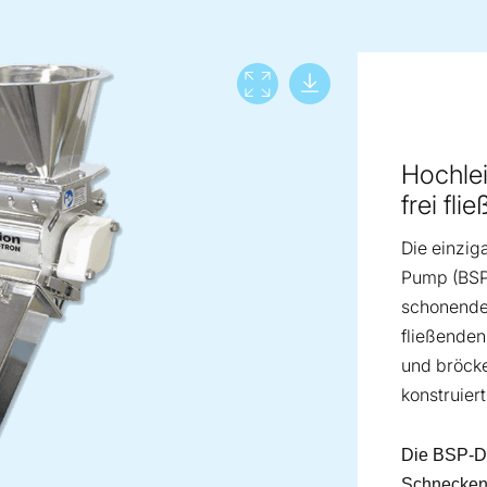
Download lar
View full screen
Hochlei
frei fl
Die einzig
Pump (BSP)
schonende 
fließenden
und bröcke
konstruiert
Die BSP-D
Schnecken,