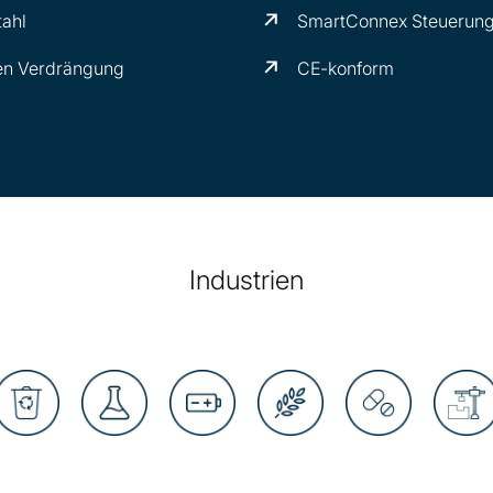
tahl
SmartConnex Steuerun
en Verdrängung
CE-konform
Industrien