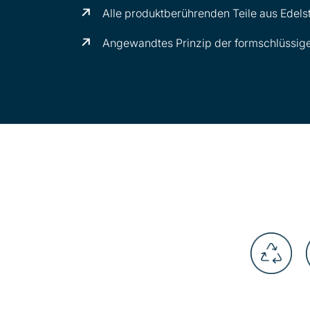
Alle produktberührenden Teile aus Edels
Angewandtes Prinzip der formschlüssig