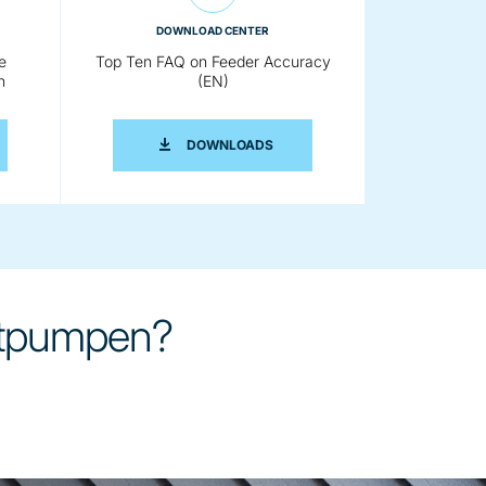
DOWNLOAD CENTER
e
Top Ten FAQ on Feeder Accuracy
n
(EN)
LLIGENTE LÖSUNGEN FÜR DIE DOSIERUNG VON SCHÜTTGÜTERN
TOP TEN FAQ ON FEEDER ACCUR
DOWNLOADS
gutpumpen?