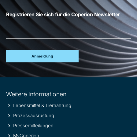
Registrieren Sie sich für die Coperion Newsletter
Anmeldung
Site
Weitere Informationen
information
Lebensmittel & Tiernahrung
Prozessausrüstung
Pressemitteilungen
MyCoperion