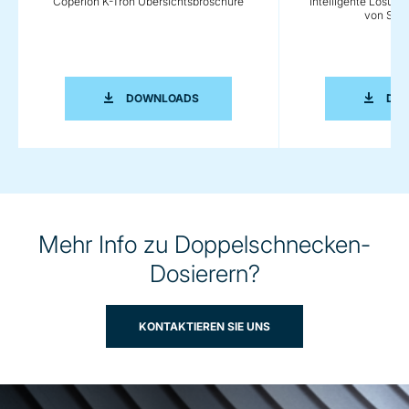
Coperion K-Tron Übersichtsbroschüre
Intelligente Lösung
von Schü
COPERION K-TRON ÜBERSICHTSBROS
DOWNLOADS
DO
Mehr Info zu Doppelschnecken-
Dosierern?
KONTAKTIEREN SIE UNS