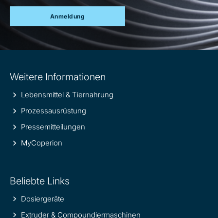
Anmeldung
Site
Weitere Informationen
information
Lebensmittel & Tiernahrung
Prozessausrüstung
Pressemitteilungen
MyCoperion
Beliebte Links
Dosiergeräte
Extruder & Compoundiermaschinen