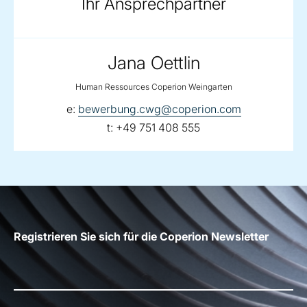
Ihr Ansprechpartner
Jana Oettlin
Human Ressources Coperion Weingarten
email:
e:
bewerbung.cwg@coperion.com
telephone:
t:
+49 751 408 555
Registrieren Sie sich für die Coperion Newsletter