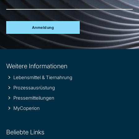
Anmeldung
Site
Weitere Informationen
information
Lebensmittel & Tiernahrung
Prozessausrüstung
Pressemitteilungen
MyCoperion
Beliebte Links