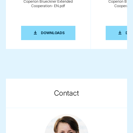
Coperion Brueckner Extended
Coperion Brue
Cooperation- EN.pdf
Cooperatio
COPERION BRUECKNER EXTENDED COO
DOWNLOADS
DO
Contact