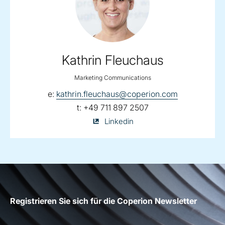
Kathrin Fleuchaus
Marketing Communications
email:
e:
kathrin.fleuchaus@coperion.com
telephone:
t:
+49 711 897 2507
Kathrin
Linkedin
Fleuchaus
on
Registrieren Sie sich für die Coperion Newsletter