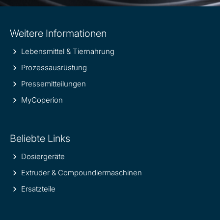
Site
Weitere Informationen
information
Lebensmittel & Tiernahrung
Prozessausrüstung
Pressemitteilungen
MyCoperion
Beliebte Links
Dosiergeräte
Extruder & Compoundiermaschinen
Ersatzteile