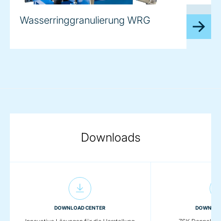
image
Wasserringgranulierung WRG
Downloads
DOWNLOAD CENTER
DOWNLOA