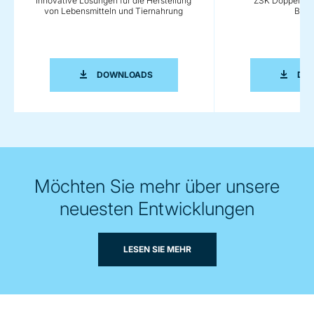
Innovative Lösungen für die Herstellung
ZSK Doppelsch
von Lebensmitteln und Tiernahrung
Bros
INNOVATIVE LÖSUNGEN FÜR DIE HER
DOWNLOADS
DO
Möchten Sie mehr über unsere
neuesten Entwicklungen
LESEN SIE MEHR