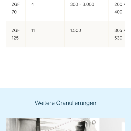
ZGF
4
300 - 3.000
200 x 4
70
400
ZGF
11
1.500
305 x 5
125
530
Weitere Granulierungen