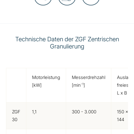
Technische Daten der ZGF Zentrischen
Granulierung
Motorleistung
Messerdrehzahl
Auslauf
-1
[kW]
[min
]
freies 
L x B x
ZGF
1,1
300 - 3.000
150 x 2
30
144