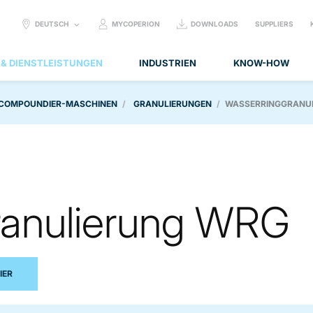
SELECT
DEUTSCH
MYCOPERION
DOWNLOADS
SUPPLIERS
LANGUAGE:
 & DIENSTLEISTUNGEN
INDUSTRIEN
KNOW-HOW
 COMPOUNDIER-MASCHINEN
GRANULIERUNGEN
WASSERRINGGRANU
ranulierung WRG
IER