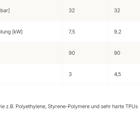
bar]
32
32
istung [kW]
7,5
9,2
90
90
3
4,5
 wie z.B. Polyethylene, Styrene-Polymere und sehr harte TPUs