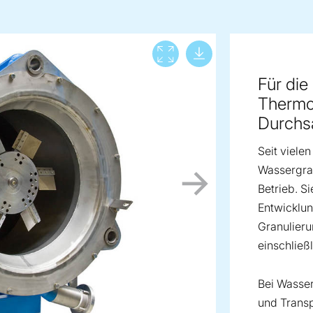
Download lar
View full screen
Für die
Thermo
Durchsa
Seit viele
Wassergran
Betrieb. S
Entwicklun
Granulieru
einschließl
Bei Wasse
und Transp