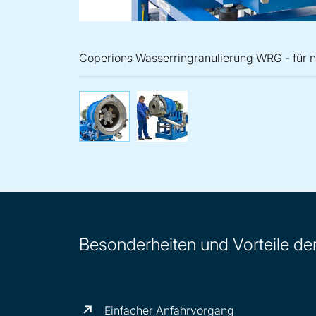
Coperions Wasserringranulierung WRG - für n
Coperions Was
Besonderheiten und Vorteile d
Einfacher Anfahrvorgang