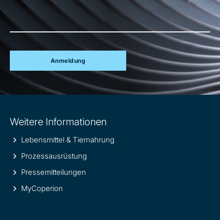
Anmeldung
Site
Weitere Informationen
information
Lebensmittel & Tiernahrung
Prozessausrüstung
Pressemitteilungen
MyCoperion