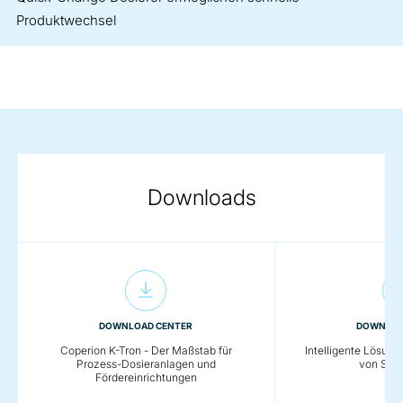
Produktwechsel
Downloads
DOWNLOAD CENTER
DOWNLOA
Coperion K-Tron - Der Maßstab für
Intelligente Lösung
Prozess-Dosieranlagen und
von Schü
Fördereinrichtungen