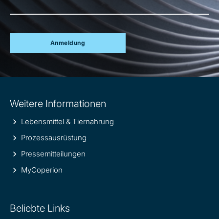
Anmeldung
Site
Weitere Informationen
information
Lebensmittel & Tiernahrung
Prozessausrüstung
Pressemitteilungen
MyCoperion
Beliebte Links