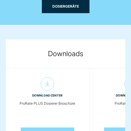
DOSIERGERÄTE
Downloads
DOWNLOAD CENTER
DOWNLOA
ProRate PLUS Dosierer Broschüre
ProRate P