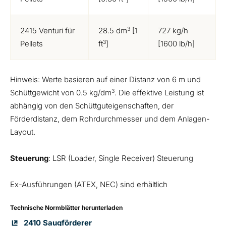
3
2415 Venturi für
28.5 dm
[1
727 kg/h
3
Pellets
ft
]
[1600 lb/h]
Hinweis: Werte basieren auf einer Distanz von 6 m und
3
Schüttgewicht von 0.5 kg/dm
. Die effektive Leistung ist
abhängig von den Schüttguteigenschaften, der
Förderdistanz, dem Rohrdurchmesser und dem Anlagen-
Layout.
Steuerung
: LSR (Loader, Single Receiver) Steuerung
Ex-Ausführungen (ATEX, NEC) sind erhältlich
Technische Normblätter herunterladen
2410 Saugförderer