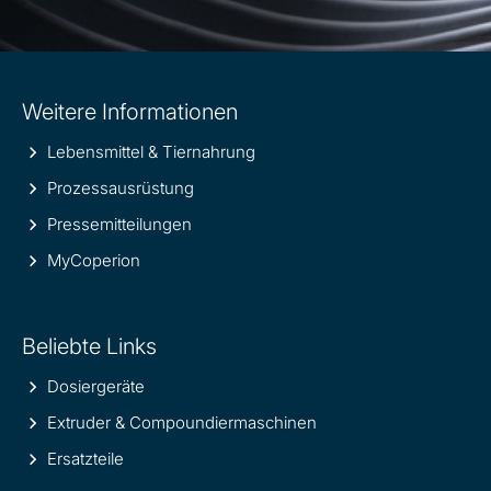
Site
Weitere Informationen
information
Lebensmittel & Tiernahrung
Prozessausrüstung
Pressemitteilungen
MyCoperion
Beliebte Links
Dosiergeräte
Extruder & Compoundiermaschinen
Ersatzteile