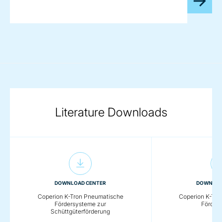
Literature Downloads
DOWNLOAD CENTER
DOWNLOA
Coperion K-Tron Pneumatische
Coperion K-Tro
Fördersysteme zur
Förder
Schüttgüterförderung