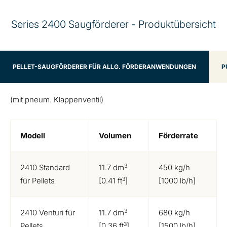
Series 2400 Saugförderer - Produktübersicht
PELLET-SAUGFÖRDERER FÜR ALLG. FÖRDERANWENDUNGEN
P
(mit pneum. Klappenventil)
Modell
Volumen
Förderrate
3
2410 Standard
11.7 dm
450 kg/h
3
für Pellets
[0.41 ft
]
[1000 lb/h]
3
2410 Venturi für
11.7 dm
680 kg/h
3
Pellets
[0.36 ft
]
[1500 lb/h]