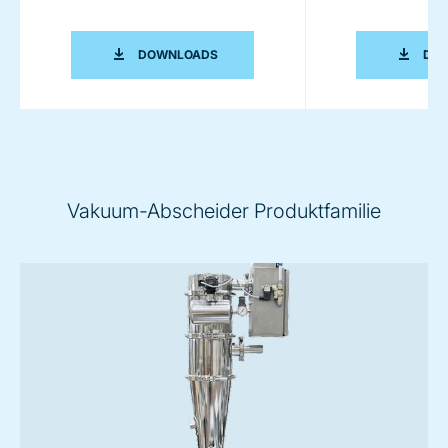
COPERION K-TRON PNEUMATISCHE 
DOWNLOADS
DO
Vakuum-Abscheider Produktfamilie