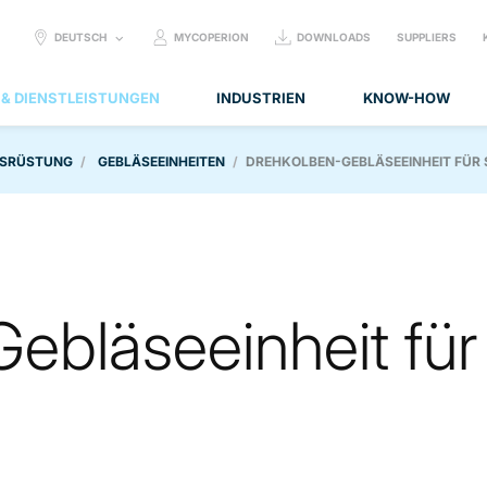
SELECT
DEUTSCH
MYCOPERION
DOWNLOADS
SUPPLIERS
LANGUAGE:
 & DIENSTLEISTUNGEN
INDUSTRIEN
KNOW-HOW
USRÜSTUNG
GEBLÄSEEINHEITEN
DREHKOLBEN-GEBLÄSEEINHEIT FÜR
ebläseeinheit für