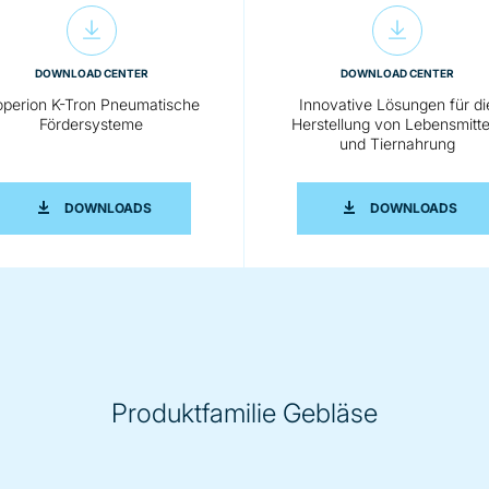
DOWNLOAD CENTER
DOWNLOAD CENTER
perion K-Tron Pneumatische
Innovative Lösungen für di
Fördersysteme
Herstellung von Lebensmitte
und Tiernahrung
FÜR SAUGBETRIEB
COPERION K-TRON PNEUMATISCHE FÖRDERSYSTE
INNO
DOWNLOADS
DOWNLOADS
Produktfamilie Gebläse