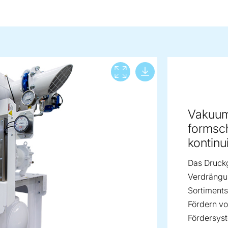
Download lar
View full screen
Vakuum
formsch
kontinu
Das Druckg
Verdrängun
Sortiments
Fördern vo
Fördersys