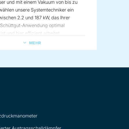
ser
und mit einem Vakuum von bis zu
wählen unsere Systemtechniker ein
ischen 2.2 und 187 kW, das Ihrer
n Schüttgut-Anwendung optimal
st und hier effizient arbeitet.
MEHR
renzdruckmanometer
erter Austragsschalldämpfer