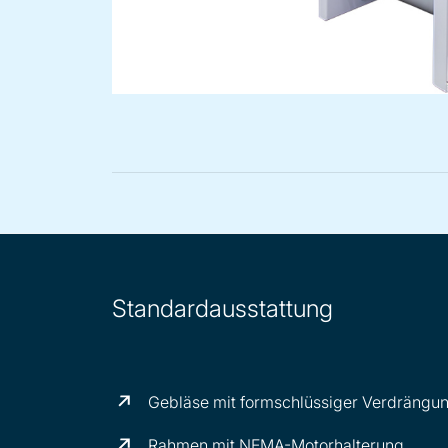
Standardausstattung
Gebläse mit formschlüssiger Verdrängu
Rahmen mit NEMA-Motorhalterung