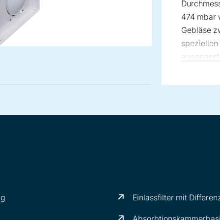
Durchmes
474 mbar
Gebläse zw
spezielle
angepasst i
ng
Einlassfilter mit Diffe
Absorbtionskammerbasi