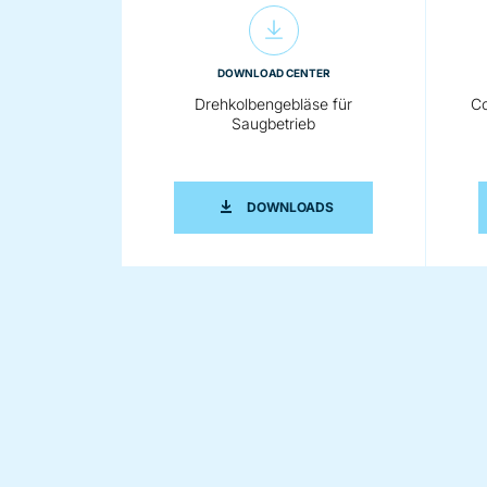
DOWNLOAD CENTER
Drehkolbengebläse für
Co
Saugbetrieb
DREHKOLBENGEBLÄSE 
DOWNLOADS