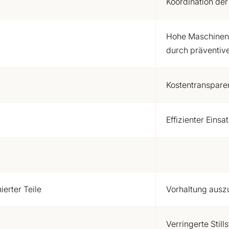
Koordination der
Hohe Maschinen-
durch präventiv
Kostentransparen
Effizienter Eins
erter Teile
Vorhaltung ausz
Verringerte Stil