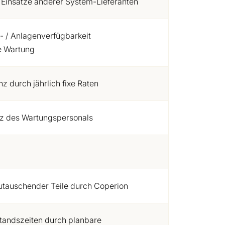
 Einsätze anderer System-Lieferanten
 / Anlagenverfügbarkeit
e Wartung
z durch jährlich fixe Raten
atz des Wartungspersonals
utauschender Teile durch Coperion
lstandszeiten durch planbare