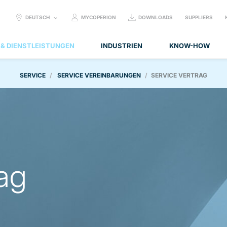
SELECT
DEUTSCH
MYCOPERION
DOWNLOADS
SUPPLIERS
LANGUAGE:
 & DIENSTLEISTUNGEN
INDUSTRIEN
KNOW-HOW
SERVICE
SERVICE VEREINBARUNGEN
SERVICE VERTRAG
rag