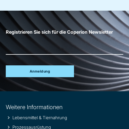
Registrieren Sie sich für die Coperion Newsletter
Anmeldung
Site
Weitere Informationen
information
Lebensmittel & Tiernahrung
Prozessausrüstung