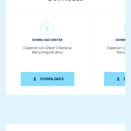
DOWNLOAD CENTER
DOWNLOA
Coperion Uni Ghent Chemical
Coperion Uni 
Recycling DE.docx
Recyclin
COPERION UNI GHENT CHEMICAL REC
DOWNLOADS
DO