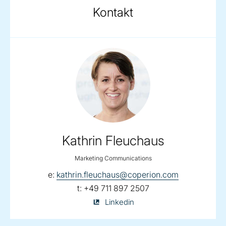
Kontakt
Kathrin Fleuchaus
Marketing Communications
email:
e:
kathrin.fleuchaus@coperion.com
telephone:
t:
+49 711 897 2507
Kathrin
Linkedin
Fleuchaus
on